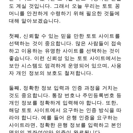
도 계실 것입니다. 그래서 오늘 우리는 토토 꽁
머니를 안전하게 수령하기 위해 필요한 것들에
대해 알아보겠습니다.
첫째, 신뢰할 수 있는 믿을 만한 토토 사이트를
선택하는 것이 중요합니다. 많은 사람들이 접속
하고 이용하는 유명한 사이트를 선택하는 것이
좋습니다. 이런 신뢰성 있는 토토 사이트에서는
보안 시스템도 엄격하게 운영되어 있으며, 사용
자 개인 정보의 보호도 철저합니다.
둘째, 정확한 정보 입력과 인증 과정을 거치는
것도 중요합니다. 통장 번호나 주민등록번호 등
개인 정보를 정확하게 입력해야 합니다. 또한,
해당 토토 사이트에서 요구하는 인증 방식을 따
라야 합니다. 예를 들어 은행 인증을 요구하는
사이트라면, 정확한 은행 정보를 입력하고 본인
명의의 계좌여야만 인증이 완료됩니다.