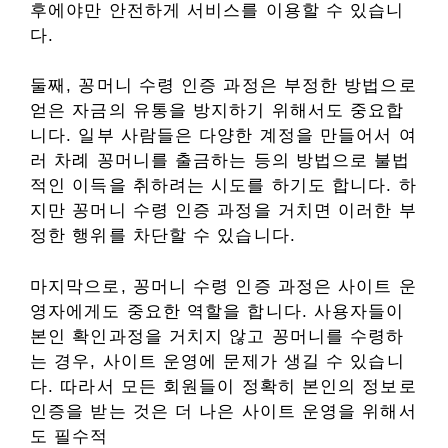
후에야만 안전하게 서비스를 이용할 수 있습니
다.
둘째, 꽁머니 수령 인증 과정은 부정한 방법으로
얻은 자금의 유통을 방지하기 위해서도 중요합
니다. 일부 사람들은 다양한 계정을 만들어서 여
러 차례 꽁머니를 출금하는 등의 방법으로 불법
적인 이득을 취하려는 시도를 하기도 합니다. 하
지만 꽁머니 수령 인증 과정을 거치면 이러한 부
정한 행위를 차단할 수 있습니다.
마지막으로, 꽁머니 수령 인증 과정은 사이트 운
영자에게도 중요한 역할을 합니다. 사용자들이
본인 확인과정을 거치지 않고 꽁머니를 수령하
는 경우, 사이트 운영에 문제가 생길 수 있습니
다. 따라서 모든 회원들이 정확히 본인의 정보로
인증을 받는 것은 더 나은 사이트 운영을 위해서
도 필수적