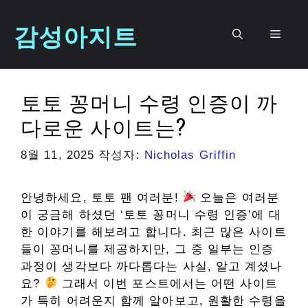
컨
감성아지트
텐
메
츠
로
뉴
건
토토 꽁머니 수령 인증이 까
너
뛰
다로운 사이트는?
기
8월 11, 2025
작성자:
Nicholas Griffin
안녕하세요, 토토 팬 여러분!
오늘은 여러분
이 궁금해 하셨던 ‘토토 꽁머니 수령 인증’에 대
한 이야기를 해보려고 합니다. 최근 많은 사이트
들이 꽁머니를 제공하지만, 그 중 일부는 인증
과정이 생각보다 까다롭다는 사실, 알고 계셨나
요?
그래서 이번 포스트에서는 어떤 사이트
가 특히 어려운지 함께 알아보고, 원활한 수령을