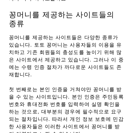
꽁머니를 제공하는 사이트들의
종류
꽁머니를 제공하는 사이트들은 다양한 종류가
있습니다. 토토 꽁머니는 사용자들의 이용을 유
치하고 기존 회원들의 충성도를 높이기 위해 많
은 사이트에서 제공하고 있습니다. 그러나 이 중
에는 수령 인증 절차가 까다로운 사이트들도 존
재합니다.
첫 번째로는 본인 인증을 거쳐야만 꽁머니를 받
을 수 있는 사이트입니다. 본인 인증은 주민등록
번호와 휴대전화 번호를 입력하여 실명 확인을
하는 것으로, 대부분의 경우에 필수적으로 요구
되는 절차입니다. 따라서 개인 정보 보호에 민감
한 사용자들은 이러한 사이트에서 꽁머니를 받