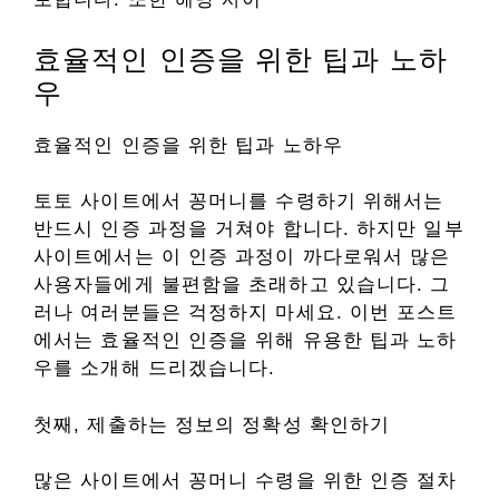
효율적인 인증을 위한 팁과 노하
우
효율적인 인증을 위한 팁과 노하우
토토 사이트에서 꽁머니를 수령하기 위해서는
반드시 인증 과정을 거쳐야 합니다. 하지만 일부
사이트에서는 이 인증 과정이 까다로워서 많은
사용자들에게 불편함을 초래하고 있습니다. 그
러나 여러분들은 걱정하지 마세요. 이번 포스트
에서는 효율적인 인증을 위해 유용한 팁과 노하
우를 소개해 드리겠습니다.
첫째, 제출하는 정보의 정확성 확인하기
많은 사이트에서 꽁머니 수령을 위한 인증 절차